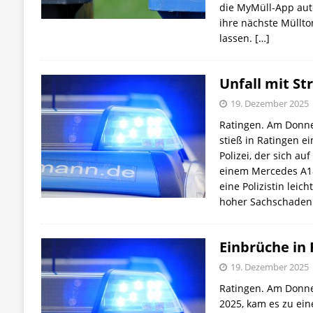
die MyMüll-App aut
ihre nächste Müllt
lassen.
[…]
Unfall mit S
19. Dezember 2025
Ratingen. Am Donne
stieß in Ratingen e
Polizei, der sich au
einem Mercedes A1
eine Polizistin leic
hoher Sachschaden
Einbrüche in
19. Dezember 2025
Ratingen. Am Donn
2025, kam es zu ein