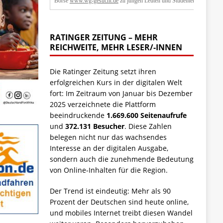
Börse
www.wg-gesucht.de
zu jungen Leuten und Studenten.
RATINGER ZEITUNG – MEHR
REICHWEITE, MEHR LESER/-INNEN
Die Ratinger Zeitung setzt ihren
erfolgreichen Kurs in der digitalen Welt
fort: Im Zeitraum von Januar bis Dezember
2025 verzeichnete die Plattform
beeindruckende
1.669.600 Seitenaufrufe
und
372.131 Besucher
. Diese Zahlen
belegen nicht nur das wachsendes
Interesse an der digitalen Ausgabe,
sondern auch die zunehmende Bedeutung
von Online-Inhalten für die Region.
Der Trend ist eindeutig: Mehr als 90
Prozent der Deutschen sind heute online,
und mobiles Internet treibt diesen Wandel