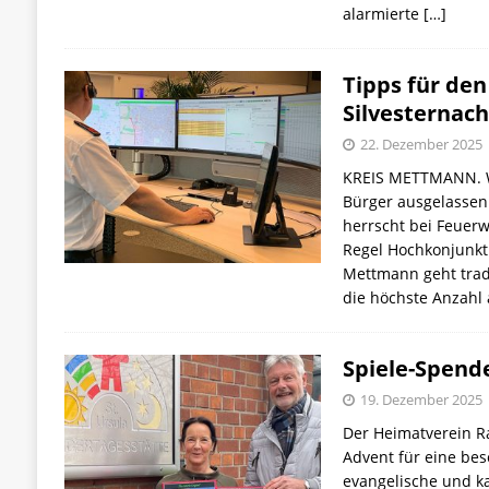
alarmierte
[…]
Tipps für den
Silvesternach
22. Dezember 2025
KREIS METTMANN. 
Bürger ausgelassen
herrscht bei Feuerw
Regel Hochkonjunktur
Mettmann geht tradi
die höchste Anzahl
Spiele-Spend
19. Dezember 2025
Der Heimatverein Ra
Advent für eine be
evangelische und ka