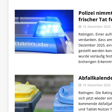
Polizei nimm
frischer Tat f
19. Dezember 2025
Ratingen. Einer auf
verdanken, dass am
Dezember 2025, ein 
gestellt werden kon
wurde vorläufig fe
bisherigen Erkennt
Abfallkalend
19. Dezember 2025
Ratingen. Die Rati
sich jetzt wieder e
kommende Abfalljah
und Tablet-Nutzer h