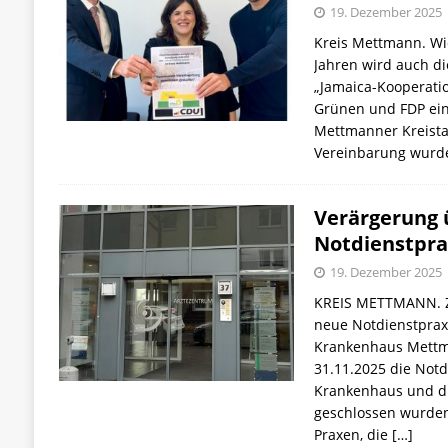
19. Dezember 2025
Kreis Mettmann. Wi
Jahren wird auch d
„Jamaica-Kooperati
Grünen und FDP ein
Mettmanner Kreista
Vereinbarung wurde
Verärgerung 
Notdienstpr
19. Dezember 2025
KREIS METTMANN. Z
neue Notdienstprax
Krankenhaus Mettm
31.11.2025 die Not
Krankenhaus und di
geschlossen wurden.
Praxen, die
[…]