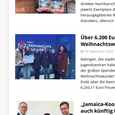
direkter Nachbarsch
jeweils Exemplare d
herausgegebenen Ra
Klassikers „Mensch
Über 6.200 Eu
Weihnachtsw
19. Dezember 2025
Ratingen. Die städt
Jugendzentren habe
der großen Spende
Weihnachtswunder“ 
Ende über die bee
6.250,11 Euro freu
„Jamaica-Koo
auch künftig