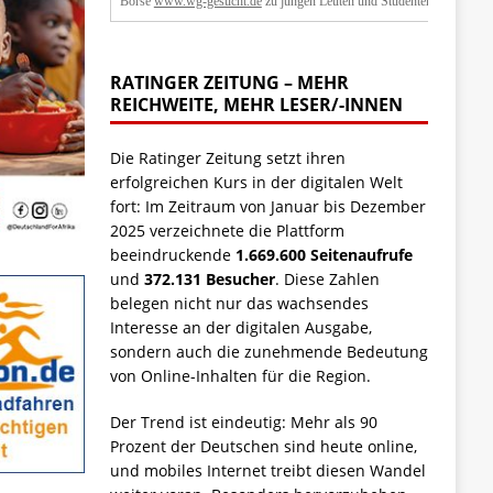
Börse
www.wg-gesucht.de
zu jungen Leuten und Studenten.
RATINGER ZEITUNG – MEHR
REICHWEITE, MEHR LESER/-INNEN
Die Ratinger Zeitung setzt ihren
erfolgreichen Kurs in der digitalen Welt
fort: Im Zeitraum von Januar bis Dezember
2025 verzeichnete die Plattform
beeindruckende
1.669.600 Seitenaufrufe
und
372.131 Besucher
. Diese Zahlen
belegen nicht nur das wachsendes
Interesse an der digitalen Ausgabe,
sondern auch die zunehmende Bedeutung
von Online-Inhalten für die Region.
Der Trend ist eindeutig: Mehr als 90
Prozent der Deutschen sind heute online,
und mobiles Internet treibt diesen Wandel