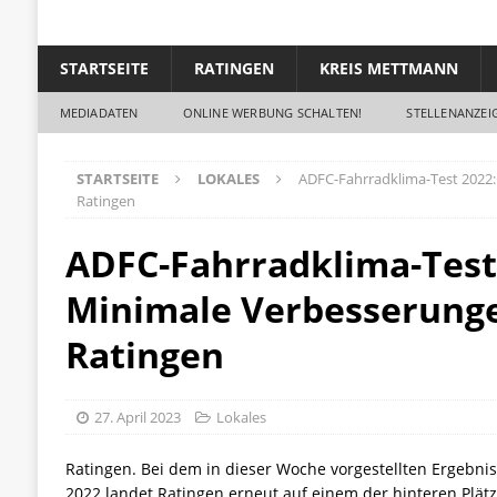
STARTSEITE
RATINGEN
KREIS METTMANN
MEDIADATEN
ONLINE WERBUNG SCHALTEN!
STELLENANZEIG
STARTSEITE
LOKALES
ADFC-Fahrradklima-Test 2022:
Ratingen
ADFC-Fahrradklima-Test
Minimale Verbesserunge
Ratingen
27. April 2023
Lokales
Ratingen. Bei dem in dieser Woche vorgestellten Ergebni
2022 landet Ratingen erneut auf einem der hinteren Plätz