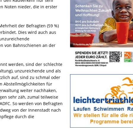
r den Radverkehr nur sehr
n Noten nieder, die in erster
Mehrheit der Befragten (59 %)
erbindet. Dies wird auch aus
 unzureichende
en von Bahnschienen an der
nnt werden, sind der schlechte
ltung), unzureichende und als
zlich auf, sind zu schmal oder
n Abstellmöglichkeiten für
erwaltung weiter nachhaken,
gen sehr zäh, zumal teilweise
 ADFC. So werden von Befragten
adweg von der Innenstadt nach
npflege durch die