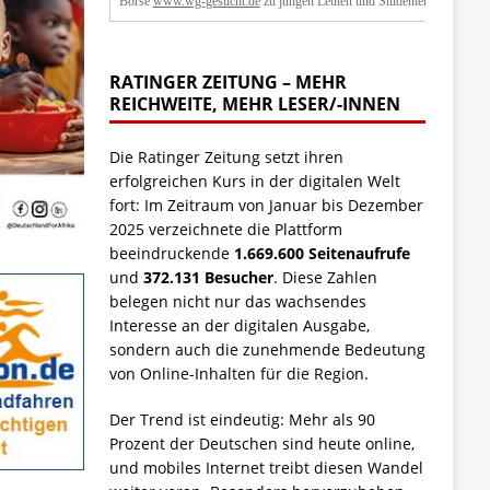
Börse
www.wg-gesucht.de
zu jungen Leuten und Studenten.
RATINGER ZEITUNG – MEHR
REICHWEITE, MEHR LESER/-INNEN
Die Ratinger Zeitung setzt ihren
erfolgreichen Kurs in der digitalen Welt
fort: Im Zeitraum von Januar bis Dezember
2025 verzeichnete die Plattform
beeindruckende
1.669.600 Seitenaufrufe
und
372.131 Besucher
. Diese Zahlen
belegen nicht nur das wachsendes
Interesse an der digitalen Ausgabe,
sondern auch die zunehmende Bedeutung
von Online-Inhalten für die Region.
Der Trend ist eindeutig: Mehr als 90
Prozent der Deutschen sind heute online,
und mobiles Internet treibt diesen Wandel