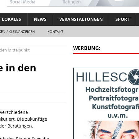
LOKALES
NEWS
VERANSTALTUNGEN
SPORT
EN / KLEINANZEIGEN
KONTAKT
WERBUNG:
 den Mittelpunkt
 in den
 verschiedene
utiert. Die zukünftige
 der Beratungen.
unft des Blauen Sees die