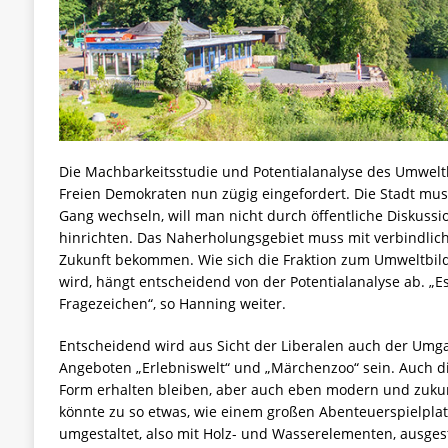
Die Machbarkeitsstudie und Potentialanalyse des Umwel
Freien Demokraten nun zügig eingefordert. Die Stadt muss
Gang wechseln, will man nicht durch öffentliche Diskuss
hinrichten. Das Naherholungsgebiet muss mit verbindlic
Zukunft bekommen. Wie sich die Fraktion zum Umweltbil
wird, hängt entscheidend von der Potentialanalyse ab. „E
Fragezeichen“, so Hanning weiter.
Entscheidend wird aus Sicht der Liberalen auch der Um
Angeboten „Erlebniswelt“ und „Märchenzoo“ sein. Auch d
Form erhalten bleiben, aber auch eben modern und zukunf
könnte zu so etwas, wie einem großen Abenteuerspielplat
umgestaltet, also mit Holz- und Wasserelementen, ausgest