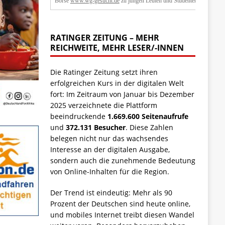
Börse
www.wg-gesucht.de
zu jungen Leuten und Studenten.
RATINGER ZEITUNG – MEHR
REICHWEITE, MEHR LESER/-INNEN
Die Ratinger Zeitung setzt ihren
erfolgreichen Kurs in der digitalen Welt
fort: Im Zeitraum von Januar bis Dezember
2025 verzeichnete die Plattform
beeindruckende
1.669.600 Seitenaufrufe
und
372.131 Besucher
. Diese Zahlen
belegen nicht nur das wachsendes
Interesse an der digitalen Ausgabe,
sondern auch die zunehmende Bedeutung
von Online-Inhalten für die Region.
Der Trend ist eindeutig: Mehr als 90
Prozent der Deutschen sind heute online,
und mobiles Internet treibt diesen Wandel