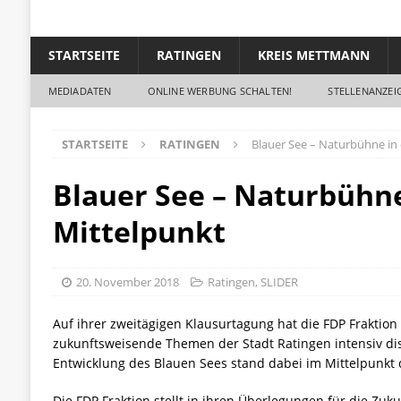
STARTSEITE
RATINGEN
KREIS METTMANN
MEDIADATEN
ONLINE WERBUNG SCHALTEN!
STELLENANZEIG
STARTSEITE
RATINGEN
Blauer See – Naturbühne in
Blauer See – Naturbühne
Mittelpunkt
20. November 2018
Ratingen
,
SLIDER
Auf ihrer zweitägigen Klausurtagung hat die FDP Fraktion
zukunftsweisende Themen der Stadt Ratingen intensiv disk
Entwicklung des Blauen Sees stand dabei im Mittelpunkt
Die FDP Fraktion stellt in ihren Überlegungen für die Zuk