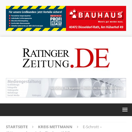
STARTSEITE
KREIS METTMANN
E-Schrott –