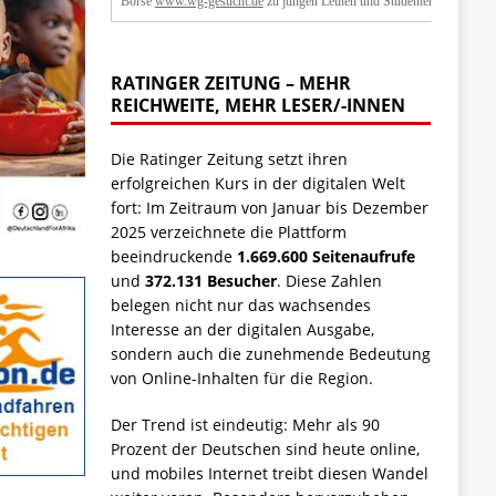
Börse
www.wg-gesucht.de
zu jungen Leuten und Studenten.
RATINGER ZEITUNG – MEHR
REICHWEITE, MEHR LESER/-INNEN
Die Ratinger Zeitung setzt ihren
erfolgreichen Kurs in der digitalen Welt
fort: Im Zeitraum von Januar bis Dezember
2025 verzeichnete die Plattform
beeindruckende
1.669.600 Seitenaufrufe
und
372.131 Besucher
. Diese Zahlen
belegen nicht nur das wachsendes
Interesse an der digitalen Ausgabe,
sondern auch die zunehmende Bedeutung
von Online-Inhalten für die Region.
Der Trend ist eindeutig: Mehr als 90
Prozent der Deutschen sind heute online,
und mobiles Internet treibt diesen Wandel