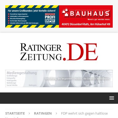
STARTSEITE
RATINGEN
FDP wehrt sich gegen haltlose