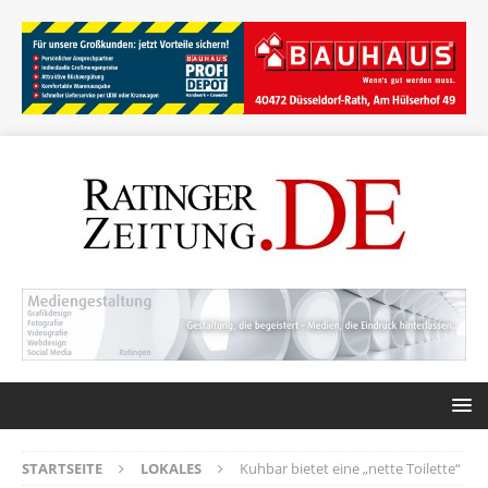
STARTSEITE
LOKALES
Kuhbar bietet eine „nette Toilette“