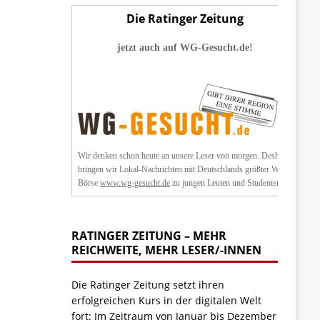
Die Ratinger Zeitung
jetzt auch auf WG-Gesucht.de!
Wir denken schon heute an unsere Leser von morgen. Deshalb
bringen wir Lokal-Nachrichten mit Deutschlands größter WG-
Börse
www.wg-gesucht.de
zu jungen Leuten und Studenten.
RATINGER ZEITUNG – MEHR
REICHWEITE, MEHR LESER/-INNEN
Die Ratinger Zeitung setzt ihren
erfolgreichen Kurs in der digitalen Welt
fort: Im Zeitraum von Januar bis Dezember