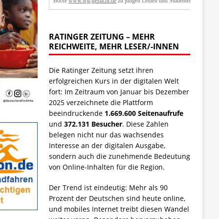
Börse
www.wg-gesucht.de
zu jungen Leuten und Studenten.
RATINGER ZEITUNG – MEHR
REICHWEITE, MEHR LESER/-INNEN
Die Ratinger Zeitung setzt ihren
erfolgreichen Kurs in der digitalen Welt
fort: Im Zeitraum von Januar bis Dezember
2025 verzeichnete die Plattform
beeindruckende
1.669.600 Seitenaufrufe
und
372.131 Besucher
. Diese Zahlen
belegen nicht nur das wachsendes
Interesse an der digitalen Ausgabe,
sondern auch die zunehmende Bedeutung
von Online-Inhalten für die Region.
Der Trend ist eindeutig: Mehr als 90
Prozent der Deutschen sind heute online,
und mobiles Internet treibt diesen Wandel