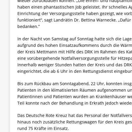
wieder zurückbauen können. „Die ehren- und hauptamtli
haben einen phantastischen Job geleistet. Ihr schnelles 
Einrichtung der Versorgungsstelle haben gezeigt, wie vor
funktioniert“, sagt Landrätin Dr. Bettina Warnecke. „Daf
bedanken.“
In der Nacht von Samstag auf Sonntag hatte sich die Lag
aufgrund des hohen Einsatzaufkommens durch die Wärmeb
der Kreis Mettmann mit Hilfe des DRK im Rahmen des Kat
eine vorübergehende Notfallversorgungsstelle für Hitzepa
Innerhalb weniger Stunden hatten der Kreis und das DR
eingerichtet, die ab 6 Uhr in den Rettungsdienst eingeb
Bis zum Rückbau am Sonntagabend, 22 Uhr, konnten insg
Patienten in den klimatisierten Räumen aufgenommen un
Patientinnen und Patienten wurden an Krankenhäuser wei
Teil konnte nach der Behandlung in Erkrath jedoch wiede
Das Deutsche Rote Kreuz hat das Personal der Notfallver
hinaus noch zusätzliche Rettungswagen für den Kreis gest
rund 75 Kräfte im Einsatz.