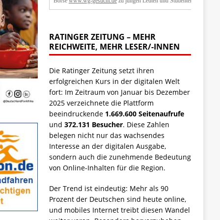
Börse
www.wg-gesucht.de
zu jungen Leuten und Studenten.
RATINGER ZEITUNG – MEHR
REICHWEITE, MEHR LESER/-INNEN
Die Ratinger Zeitung setzt ihren
erfolgreichen Kurs in der digitalen Welt
fort: Im Zeitraum von Januar bis Dezember
2025 verzeichnete die Plattform
beeindruckende
1.669.600 Seitenaufrufe
und
372.131 Besucher
. Diese Zahlen
belegen nicht nur das wachsendes
Interesse an der digitalen Ausgabe,
sondern auch die zunehmende Bedeutung
von Online-Inhalten für die Region.
Der Trend ist eindeutig: Mehr als 90
Prozent der Deutschen sind heute online,
und mobiles Internet treibt diesen Wandel