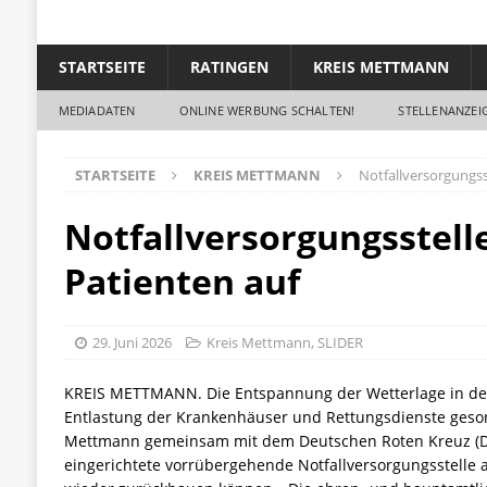
STARTSEITE
RATINGEN
KREIS METTMANN
MEDIADATEN
ONLINE WERBUNG SCHALTEN!
STELLENANZEIG
STARTSEITE
KREIS METTMANN
Notfallversorgungss
Notfallversorgungsstell
Patienten auf
29. Juni 2026
Kreis Mettmann
,
SLIDER
KREIS METTMANN. Die Entspannung der Wetterlage in der
Entlastung der Krankenhäuser und Rettungsdienste gesorg
Mettmann gemeinsam mit dem Deutschen Roten Kreuz (
eingerichtete vorrübergehende Notfallversorgungsstell