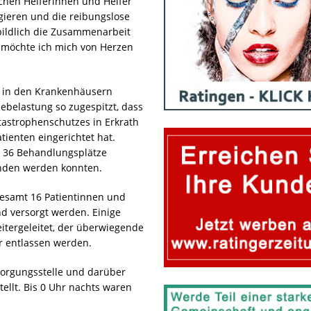
chen Helferinnen und Helfer
Agieren und die reibungslose
bildlich die Zusammenarbeit
ür möchte ich mich von Herzen
e in den Krankenhäusern
elastung so zugespitzt, dass
astrophenschutzes in Erkrath
tienten eingerichtet hat.
K 36 Behandlungsplätze
unden werden konnten.
esamt 16 Patientinnen und
d versorgt werden. Einige
tergeleitet, der überwiegende
r entlassen werden.
sorgungsstelle und darüber
ellt. Bis 0 Uhr nachts waren