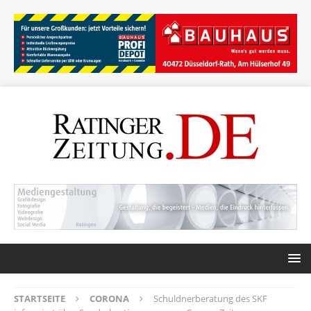
STARTSEITE
CORONA
Schuldnerberatung des SKF