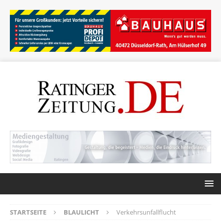
STARTSEITE
BLAULICHT
Verkehrsunfallflucht