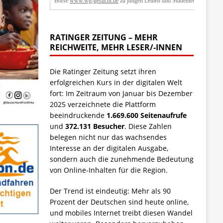
Börse
www.wg-gesucht.de
zu jungen Leuten und Studenten.
RATINGER ZEITUNG – MEHR
REICHWEITE, MEHR LESER/-INNEN
Die Ratinger Zeitung setzt ihren
erfolgreichen Kurs in der digitalen Welt
fort: Im Zeitraum von Januar bis Dezember
2025 verzeichnete die Plattform
beeindruckende
1.669.600 Seitenaufrufe
und
372.131 Besucher
. Diese Zahlen
belegen nicht nur das wachsendes
Interesse an der digitalen Ausgabe,
sondern auch die zunehmende Bedeutung
von Online-Inhalten für die Region.
Der Trend ist eindeutig: Mehr als 90
Prozent der Deutschen sind heute online,
und mobiles Internet treibt diesen Wandel