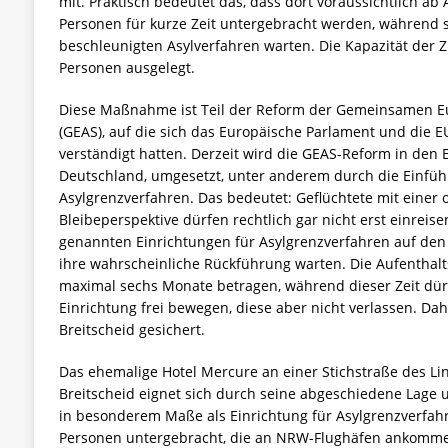
mit. Praktisch bedeutet das, dass dort voraussichtlich a
Personen für kurze Zeit untergebracht werden, während s
beschleunigten Asylverfahren warten. Die Kapazität der Z
Personen ausgelegt.
Diese Maßnahme ist Teil der Reform der Gemeinsamen Eu
(GEAS), auf die sich das Europäische Parlament und die E
verständigt hatten. Derzeit wird die GEAS-Reform in den 
Deutschland, umgesetzt, unter anderem durch die Einfü
Asylgrenzverfahren. Das bedeutet: Geflüchtete mit einer o
Bleibeperspektive dürfen rechtlich gar nicht erst einreis
genannten Einrichtungen für Asylgrenzverfahren auf den
ihre wahrscheinliche Rückführung warten. Die Aufenthalts
maximal sechs Monate betragen, während dieser Zeit dürf
Einrichtung frei bewegen, diese aber nicht verlassen. Dah
Breitscheid gesichert.
Das ehemalige Hotel Mercure an einer Stichstraße des Li
Breitscheid eignet sich durch seine abgeschiedene Lage
in besonderem Maße als Einrichtung für Asylgrenzverfahr
Personen untergebracht, die an NRW-Flughäfen ankomme