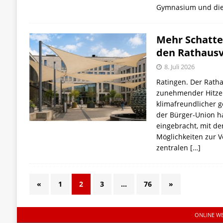
Gymnasium und die 
Mehr Schatte
den Rathausv
8. Juli 2026
Ratingen. Der Ratha
zunehmender Hitzep
klimafreundlicher g
der Bürger-Union ha
eingebracht, mit de
Möglichkeiten zur 
zentralen
[…]
«
1
2
3
…
76
»
ONLINE W