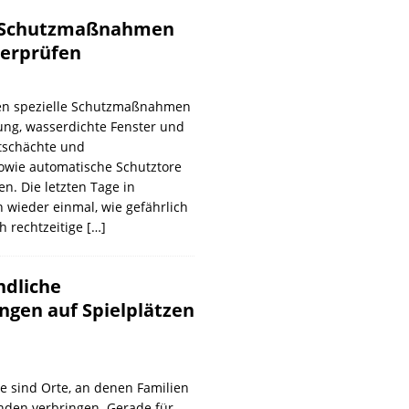
– Schutzmaßnahmen
erprüfen
fen spezielle Schutzmaßnahmen
ung, wasserdichte Fenster und
htschächte und
owie automatische Schutztore
n. Die letzten Tage in
 wieder einmal, wie gefährlich
ch rechtzeitige
[…]
ndliche
ngen auf Spielplätzen
ze sind Orte, an denen Familien
nden verbringen. Gerade für