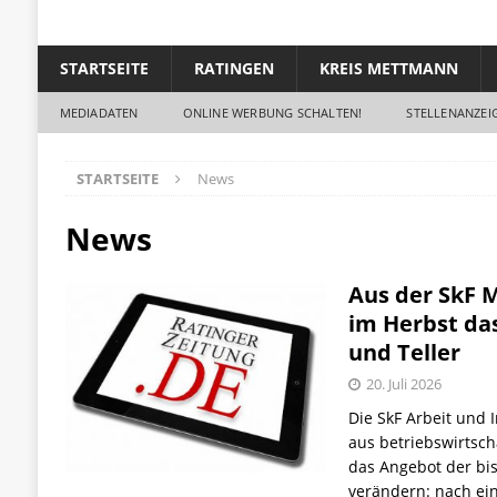
STARTSEITE
RATINGEN
KREIS METTMANN
MEDIADATEN
ONLINE WERBUNG SCHALTEN!
STELLENANZEIG
STARTSEITE
News
News
Aus der SkF
im Herbst da
und Teller
20. Juli 2026
Die SkF Arbeit und 
aus betriebswirtsch
das Angebot der b
verändern: nach ei