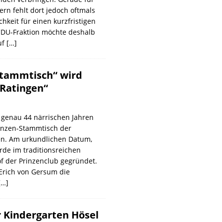
ern fehlt dort jedoch oftmals
hkeit für einen kurzfristigen
 CDU-Fraktion möchte deshalb
uf
[…]
Stammtisch“ wird
 Ratingen“
 genau 44 närrischen Jahren
inzen-Stammtisch der
en. Am urkundlichen Datum,
de im traditionsreichen
f der Prinzenclub gegründet.
Erich von Gersum die
[…]
r Kindergarten Hösel