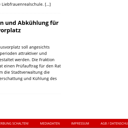
Liebfrauenrealschule.
[…]
n und Abkühlung für
orplatz
usvorplatz soll angesichts
erioden attraktiver und
estaltet werden. Die Fraktion
t einen Prüfauftrag für den Rat
m die Stadtverwaltung die
Verschattung und Kühlung des
ERBUNG SCHALTEN!
MEDIADATEN
IMPRESSUM
AGB / DATENSCH