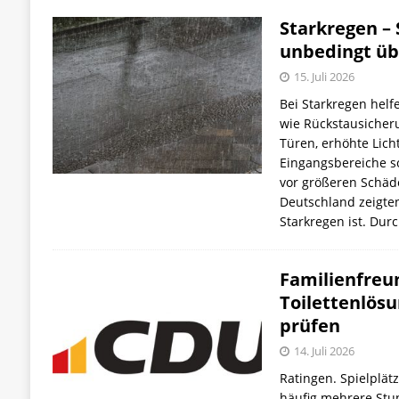
Starkregen 
unbedingt üb
15. Juli 2026
Bei Starkregen hel
wie Rückstausicher
Türen, erhöhte Lic
Eingangsbereiche s
vor größeren Schäde
Deutschland zeigten
Starkregen ist. Dur
Familienfreu
Toilettenlösu
prüfen
14. Juli 2026
Ratingen. Spielplät
häufig mehrere Stu