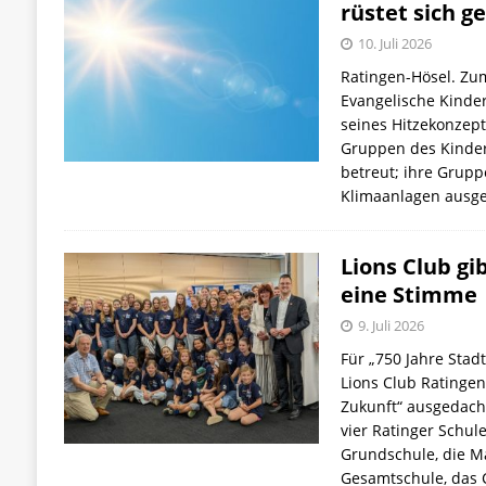
rüstet sich g
10. Juli 2026
Ratingen-Hösel. Zu
Evangelische Kinder
seines Hitzekonzept
Gruppen des Kinder
betreut; ihre Grupp
Klimaanlagen ausge
Lions Club gi
eine Stimme
9. Juli 2026
Für „750 Jahre Stadt
Lions Club Ratingen
Zukunft“ ausgedach
vier Ratinger Schule
Grundschule, die Ma
Gesamtschule, das C