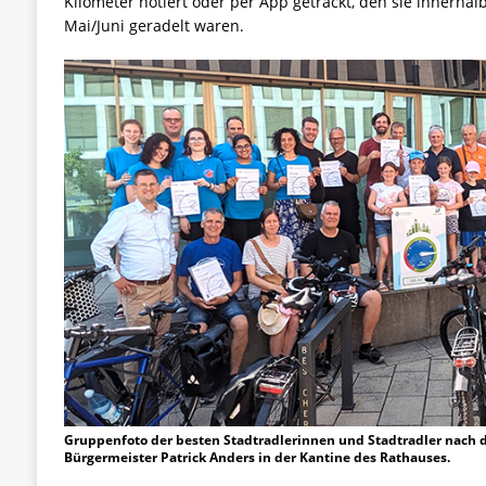
Kilometer notiert oder per App getrackt, den sie innerhal
Mai/Juni geradelt waren.
Gruppenfoto der besten Stadtradlerinnen und Stadtradler nach 
Bürgermeister Patrick Anders in der Kantine des Rathauses.