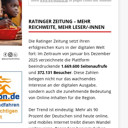
Börse
www.wg-gesucht.de
zu jungen Leuten und Studenten.
RATINGER ZEITUNG – MEHR
REICHWEITE, MEHR LESER/-INNEN
Die Ratinger Zeitung setzt ihren
erfolgreichen Kurs in der digitalen Welt
fort: Im Zeitraum von Januar bis Dezember
2025 verzeichnete die Plattform
beeindruckende
1.669.600 Seitenaufrufe
und
372.131 Besucher
. Diese Zahlen
belegen nicht nur das wachsendes
Interesse an der digitalen Ausgabe,
sondern auch die zunehmende Bedeutung
von Online-Inhalten für die Region.
Der Trend ist eindeutig: Mehr als 90
Prozent der Deutschen sind heute online,
und mobiles Internet treibt diesen Wandel