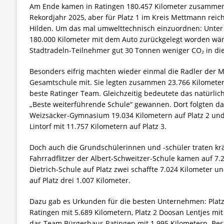
Am Ende kamen in Ratingen 180.457 Kilometer zusammen, 
Rekordjahr 2025, aber für Platz 1 im Kreis Mettmann rei
Hilden. Um das mal umwelttechnisch einzuordnen: Unter
180.000 Kilometer mit dem Auto zurückgelegt worden wär
Stadtradeln-Teilnehmer gut 30 Tonnen weniger CO₂ in die
Besonders eifrig machten wieder einmal die Radler der M
Gesamtschule mit. Sie legten zusammen 23.766 Kilomete
beste Ratinger Team. Gleichzeitig bedeutete das natürlich
„Beste weiterführende Schule“ gewannen. Dort folgten das
Weizsäcker-Gymnasium 19.034 Kilometern auf Platz 2 u
Lintorf mit 11.757 Kilometern auf Platz 3.
Doch auch die Grundschülerinnen und -schüler traten kräf
Fahrradflitzer der Albert-Schweitzer-Schule kamen auf 7.
Dietrich-Schule auf Platz zwei schaffte 7.024 Kilometer u
auf Platz drei 1.007 Kilometer.
Dazu gab es Urkunden für die besten Unternehmen: Platz
Ratingen mit 5.689 Kilometern, Platz 2 Doosan Lentjes mit
das Team Bürgerhaus Ratingen mit 1.995 Kilometern. Beste