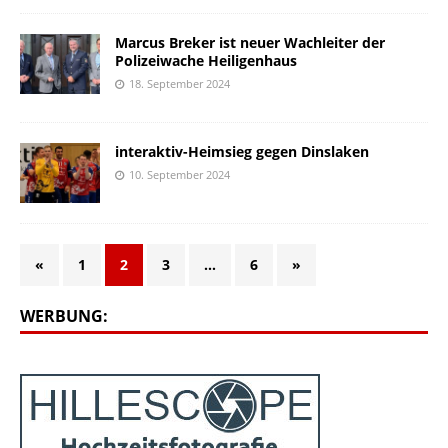
Marcus Breker ist neuer Wachleiter der
Polizeiwache Heiligenhaus
18. September 2024
interaktiv-Heimsieg gegen Dinslaken
10. September 2024
«
1
2
3
…
6
»
WERBUNG: