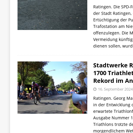
Ratingen. Die SPD-F
der Stadt Ratingen,
Ertüchtigung der 
Trafostation am Ni
offenzulegen. Die 
Vermeidung künftig
dienen sollen, wur
Stadtwerke R
1700 Triathle
Rekord im A
16. September 2024
Ratingen. Georg Man
in der Entwicklung 
erwartete Triathlon
Ausgabe Nummer 16
Triathlons trotzte 
morgendlichem Wet