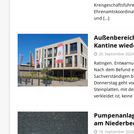
Kreisgeschäftsführe
Ehrenamtskoordinat
und
[…]
Außenbereich
Kantine wiede
20. September 2024
Ratingen. Entwarnu
Nach dem Befund ei
Sachverständigen b
Donnerstag geht vo
Steinplatten, mit d
verkleidet ist, kein
Pumpenanlage
am Niederbe
18. September 2024