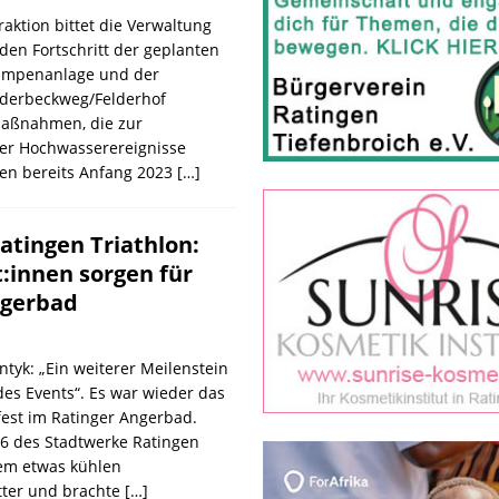
raktion bittet die Verwaltung
 den Fortschritt der geplanten
Pumpenanlage und der
ederbeckweg/Felderhof
Maßnahmen, die zur
er Hochwasserereignisse
den bereits Anfang 2023
[…]
atingen Triathlon:
t:innen sorgen für
ngerbad
tyk: „Ein weiterer Meilenstein
des Events“. Es war wieder das
fest im Ratinger Angerbad.
 des Stadtwerke Ratingen
dem etwas kühlen
ter und brachte
[…]