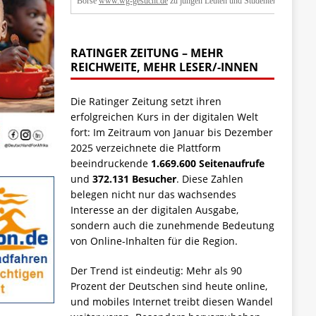
Börse
www.wg-gesucht.de
zu jungen Leuten und Studenten.
RATINGER ZEITUNG – MEHR
REICHWEITE, MEHR LESER/-INNEN
Die Ratinger Zeitung setzt ihren
erfolgreichen Kurs in der digitalen Welt
fort: Im Zeitraum von Januar bis Dezember
2025 verzeichnete die Plattform
beeindruckende
1.669.600 Seitenaufrufe
und
372.131 Besucher
. Diese Zahlen
belegen nicht nur das wachsendes
Interesse an der digitalen Ausgabe,
sondern auch die zunehmende Bedeutung
von Online-Inhalten für die Region.
Der Trend ist eindeutig: Mehr als 90
Prozent der Deutschen sind heute online,
und mobiles Internet treibt diesen Wandel