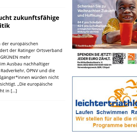
ucht zukunftsfähige
itik
h der europäischen
dert der Ratinger Ortsverband
E GRÜNEN mehr
eim Ausbau nachhaltiger
. Radverkehr, ÖPNV und die
ßgänger*innen würden nicht
ichtigt. „Die europäische
ht in
[…]