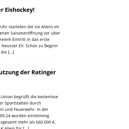
r Eishockey!
Uhr starteten die Ice Aliens im
nen Saisoneröffnung vor über
eiem Eintritt in das erste
n Neusser EV. Schon zu Beginn
 die
[…]
utzung der Ratinger
-Union begrüßt die kostenlose
er Sportstätten durch
en und Feuerwehr. In der
.09.24 wurden einstimmig
insgesamt mehr als 660.000 €,
€ allein für
[…]