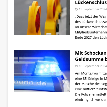
Lückenschlus
13. September 2024
„Dass jetzt der Weg 
des Lückenschlusses f
an unsere Wirtscha
Mitgliedsunternehm
Ende 2027 den Lück
Mit Schockanr
Geldsumme b
10. September 2024
Am Montagvormittag
eine 85-jährige in 
der Masche des so
eine mittlere fünfs
Die Polizei ermitte
eindringlich vor de