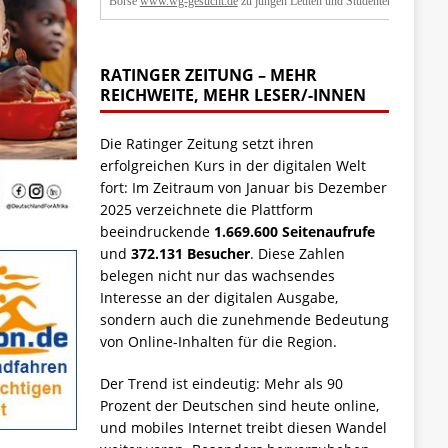
Börse
www.wg-gesucht.de
zu jungen Leuten und Studenten.
RATINGER ZEITUNG – MEHR
REICHWEITE, MEHR LESER/-INNEN
Die Ratinger Zeitung setzt ihren
erfolgreichen Kurs in der digitalen Welt
fort: Im Zeitraum von Januar bis Dezember
2025 verzeichnete die Plattform
beeindruckende
1.669.600 Seitenaufrufe
und
372.131 Besucher
. Diese Zahlen
belegen nicht nur das wachsendes
Interesse an der digitalen Ausgabe,
sondern auch die zunehmende Bedeutung
von Online-Inhalten für die Region.
Der Trend ist eindeutig: Mehr als 90
Prozent der Deutschen sind heute online,
und mobiles Internet treibt diesen Wandel