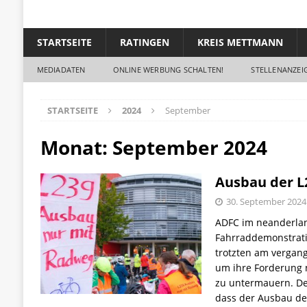
STARTSEITE
RATINGEN
KREIS METTMANN
MEDIADATEN
ONLINE WERBUNG SCHALTEN!
STELLENANZEIG
STARTSEITE
2024
September
Monat: September 2024
Ausbau der L
30. September 2024
ADFC im neanderlan
Fahrraddemonstrati
trotzten am vergan
um ihre Forderung 
zu untermauern. De
dass der Ausbau d