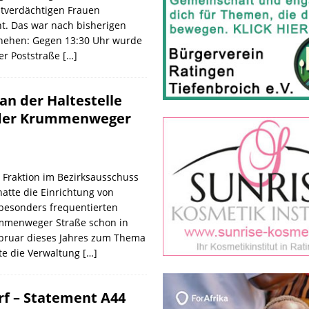
atverdächtigen Frauen
t. Das war nach bisherigen
hehen: Gegen 13:30 Uhr wurde
der Poststraße
[…]
 der Haltestelle
 der Krummenweger
 Fraktion im Bezirksausschuss
hatte die Einrichtung von
besonders frequentierten
ummenweger Straße schon in
bruar dieses Jahres zum Thema
te die Verwaltung
[…]
rf – Statement A44