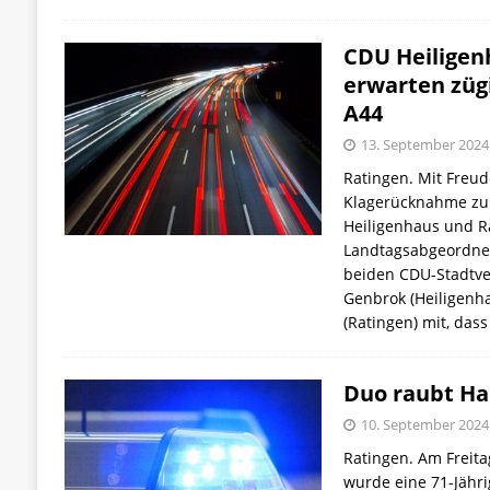
CDU Heiligen
erwarten zügi
A44
13. September 2024
Ratingen. Mit Freud
Klagerücknahme zu
Heiligenhaus und 
Landtagsabgeordnete
beiden CDU-Stadtve
Genbrok (Heiligenh
(Ratingen) mit, das
Duo raubt Ha
10. September 2024
Ratingen. Am Freita
wurde eine 71-Jähri