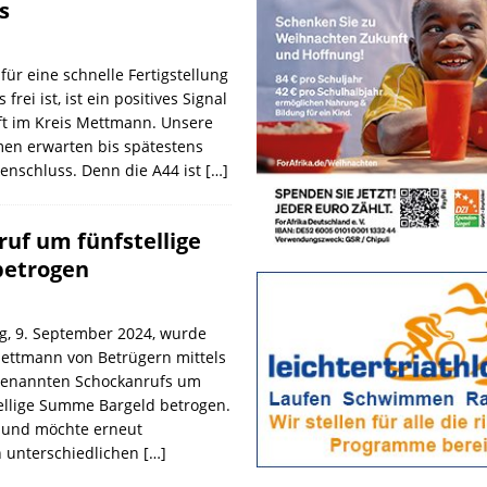
s
für eine schnelle Fertigstellung
rei ist, ist ein positives Signal
ft im Kreis Mettmann. Unsere
en erwarten bis spätestens
enschluss. Denn die A44 ist
[…]
uf um fünfstellige
etrogen
, 9. September 2024, wurde
Mettmann von Betrügern mittels
genannten Schockanrufs um
tellige Summe Bargeld betrogen.
lt und möchte erneut
n unterschiedlichen
[…]