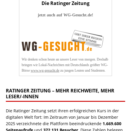
Die Ratinger Zeitung
jetzt auch auf WG-Gesucht.de!
Wir denken schon heute an unsere Leser von morgen. Deshalb
bringen wir Lokal-Nachrichten mit Deutschlands größter WG-
Börse
www.wg-gesucht.de
zu jungen Leuten und Studenten.
RATINGER ZEITUNG – MEHR REICHWEITE, MEHR
LESER/-INNEN
Die Ratinger Zeitung setzt ihren erfolgreichen Kurs in der
digitalen Welt fort: Im Zeitraum von Januar bis Dezember
2025 verzeichnete die Plattform beeindruckende
1.669.600
Seitenaufrufe
und
372.131 Besucher
. Diese Zahlen belegen