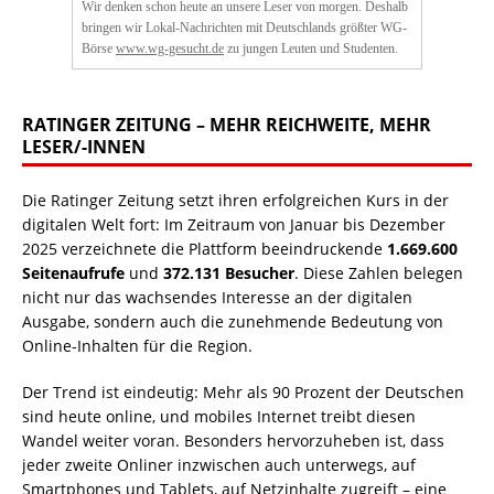
Wir denken schon heute an unsere Leser von morgen. Deshalb
bringen wir Lokal-Nachrichten mit Deutschlands größter WG-
Börse
www.wg-gesucht.de
zu jungen Leuten und Studenten.
RATINGER ZEITUNG – MEHR REICHWEITE, MEHR
LESER/-INNEN
Die Ratinger Zeitung setzt ihren erfolgreichen Kurs in der
digitalen Welt fort: Im Zeitraum von Januar bis Dezember
2025 verzeichnete die Plattform beeindruckende
1.669.600
Seitenaufrufe
und
372.131 Besucher
. Diese Zahlen belegen
nicht nur das wachsendes Interesse an der digitalen
Ausgabe, sondern auch die zunehmende Bedeutung von
Online-Inhalten für die Region.
Der Trend ist eindeutig: Mehr als 90 Prozent der Deutschen
sind heute online, und mobiles Internet treibt diesen
Wandel weiter voran. Besonders hervorzuheben ist, dass
jeder zweite Onliner inzwischen auch unterwegs, auf
Smartphones und Tablets, auf Netzinhalte zugreift – eine