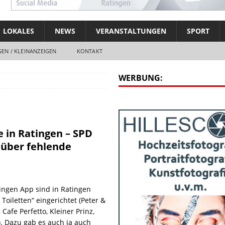
LOKALES
NEWS
VERANSTALTUNGEN
SPORT
EN / KLEINANZEIGEN
KONTAKT
WERBUNG:
e in Ratingen – SPD
 über fehlende
ingen App sind in Ratingen
Toiletten“ eingerichtet (Peter &
Cafe Perfetto, Kleiner Prinz,
. Dazu gab es auch ja auch