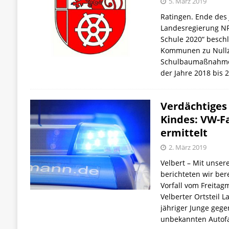
5. März 2019
Ratingen. Ende des 
Landesregierung N
Schule 2020“ beschl
Kommunen zu Nullz
Schulbaumaßnahmen
der Jahre 2018 bis 
Verdächtiges
Kindes: VW-F
ermittelt
2. März 2019
Velbert – Mit unser
berichteten wir ber
Vorfall vom Freitag
Velberter Ortsteil 
jähriger Junge geg
unbekannten Autof