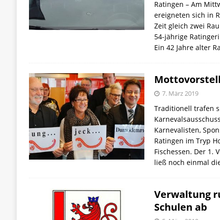
Ratingen – Am Mitt
ereigneten sich in 
Zeit gleich zwei Ra
54-jährige Ratinger
Ein 42 Jahre alter R
Mottovorstel
7. März 2019
Traditionell trafen 
Karnevalsausschuss
Karnevalisten, Spon
Ratingen im Tryp H
Fischessen. Der 1. 
ließ noch einmal di
Verwaltung ru
Schulen ab