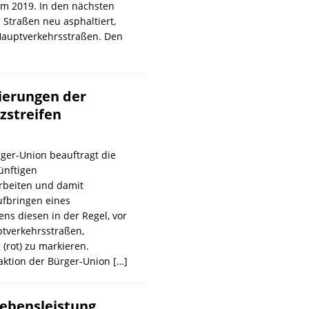
m 2019. In den nächsten
Straßen neu asphaltiert,
auptverkehrsstraßen. Den
ierungen der
zstreifen
rger-Union beauftragt die
ünftigen
rbeiten und damit
fbringen eines
ens diesen in der Regel, vor
ptverkehrsstraßen,
(rot) zu markieren.
aktion der Bürger-Union
[…]
ebensleistung