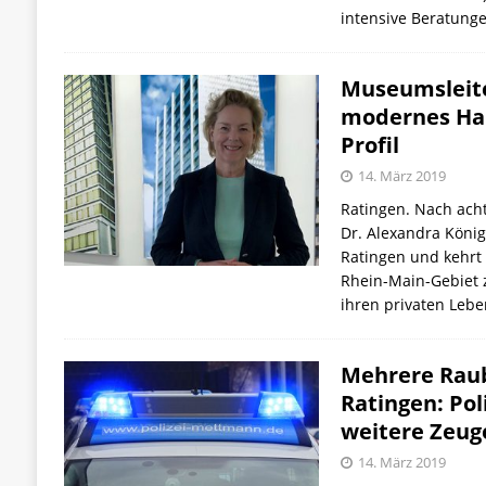
intensive Beratung
Museumsleite
modernes Ha
Profil
14. März 2019
Ratingen. Nach acht
Dr. Alexandra Köni
Ratingen und kehrt
Rhein-Main-Gebiet z
ihren privaten Lebe
Mehrere Raub
Ratingen: Pol
weitere Zeug
14. März 2019