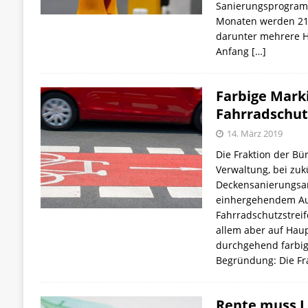
Sanierungsprogram
Monaten werden 21 
darunter mehrere H
Anfang
[…]
Farbige Mark
Fahrradschut
14. März 2019
Die Fraktion der Bü
Verwaltung, bei zuk
Deckensanierungsa
einhergehendem Au
Fahrradschutzstreif
allem aber auf Hau
durchgehend farbig 
Begründung: Die Fr
Rente muss L