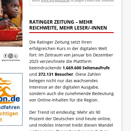
Börse
www.wg-gesucht.de
zu jungen Leuten und Studenten.
RATINGER ZEITUNG – MEHR
REICHWEITE, MEHR LESER/-INNEN
Die Ratinger Zeitung setzt ihren
erfolgreichen Kurs in der digitalen Welt
fort: Im Zeitraum von Januar bis Dezember
2025 verzeichnete die Plattform
beeindruckende
1.669.600 Seitenaufrufe
und
372.131 Besucher
. Diese Zahlen
belegen nicht nur das wachsendes
Interesse an der digitalen Ausgabe,
sondern auch die zunehmende Bedeutung
von Online-Inhalten für die Region.
Der Trend ist eindeutig: Mehr als 90
Prozent der Deutschen sind heute online,
und mobiles Internet treibt diesen Wandel