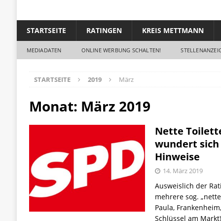
STARTSEITE
RATINGEN
KREIS METTMANN
MEDIADATEN
ONLINE WERBUNG SCHALTEN!
STELLENANZEIG
STARTSEITE
2019
März
Monat: März 2019
Nette Toilett
wundert sich
Hinweise
14. März 2019
Ausweislich der Rat
mehrere sog. „nette 
Paula, Frankenheim, 
Schlüssel am Markt)