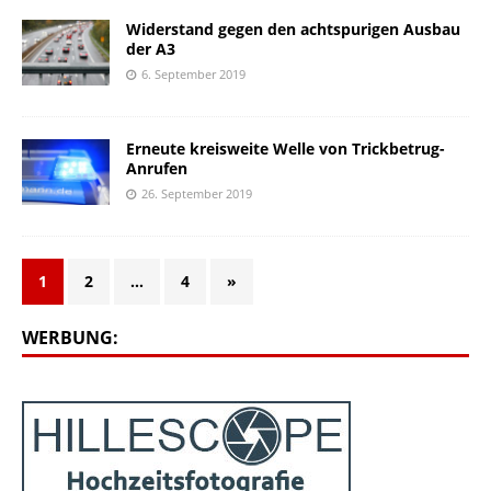
Widerstand gegen den achtspurigen Ausbau
der A3
6. September 2019
Erneute kreisweite Welle von Trickbetrug-
Anrufen
26. September 2019
1
2
…
4
»
WERBUNG: