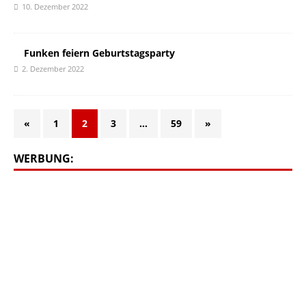
10. Dezember 2022
Funken feiern Geburtstagsparty
2. Dezember 2022
«
1
2
3
…
59
»
WERBUNG: